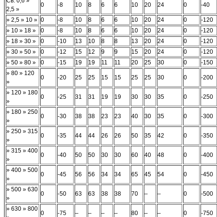
Св. 0,6 »
0
-8
10
8
6
6
10
20
24
0
-40
2,5 »
» 2,5 » 10 »
0
-8
10
8
6
6
10
20
24
0
-120
» 10 » 18 »
0
-8
10
8
6
6
10
20
24
0
-120
» 18 » 30 »
0
-10
13
10
8
8
13
20
24
0
-120
» 30 » 50 »
0
-12
15
12
9
9
15
20
24
0
-120
» 50 » 80 »
0
-15
19
19
11
11
20
25
30
0
-150
» 80 » 120
0
-20
25
25
15
15
25
25
30
0
-200
»
» 120 » 180
0
-25
31
31
19
19
30
30
35
0
-250
»
» 180 » 250
0
-30
38
38
23
23
40
30
35
0
-300
»
» 250 » 315
0
-35
44
44
26
26
50
35
42
0
-350
»
» 315 » 400
0
-40
50
50
30
30
60
40
48
0
-400
»
» 400 » 500
0
-45
56
56
34
34
65
45
54
0
-450
»
» 500 » 630
0
-50
63
63
38
38
70
–
–
0
-500
»
» 630 » 800
0
-75
–
–
–
–
80
–
–
0
-750