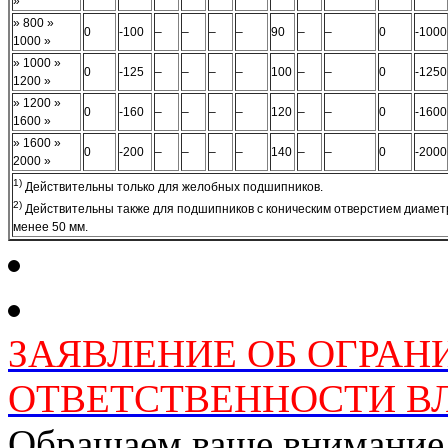
»
» 800 »
0
-100
–
–
–
–
90
–
–
0
-1000
1000 »
» 1000 »
0
-125
–
–
–
–
100
–
–
0
-1250
1200 »
» 1200 »
0
-160
–
–
–
–
120
–
–
0
-1600
1600 »
» 1600 »
0
-200
–
–
–
–
140
–
–
0
-2000
2000 »
1)
Действительны только для желобных подшипников.
2)
Действительны также для подшипников с коническим отверстием диамет
менее 50 мм.
ЗАЯВЛЕНИЕ ОБ ОГРАН
ОТВЕТСТВЕННОСТИ ВЛ
Обращаем ваше внимание н