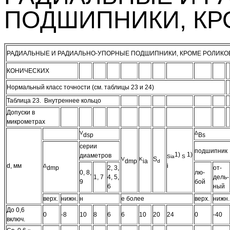
ПОДШИПНИКИ, КР
РАДИАЛЬНЫЕ И РАДИАЛЬНО-УПОРНЫЕ ПОДШИПНИКИ, КРОМЕ РОЛИК
КОНИЧЕСКИХ
Нормальный класс точности (см. таблицы 23 и 24)
Таблица 23. Внутреннее кольцо
Допуски в
микрометрах
V
Δ
dsp
Bs
серии
подшипник
1)
1)
диаметров
S
ia
S
S
V
K
dmp
ia
d
d, мм
i
Δ
dmp
2, 3,
от-
0, 8,
лю-
1, 7
4, 5,
дель-
9
бой
6
ный
верх.
нижн.
н
е более
верх.
нижн.
До 0,6
0
-8
10
8
6
6
10
20
24
0
-40
включ.